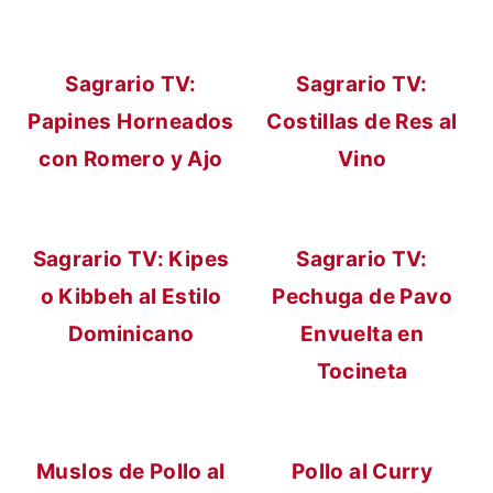
a
n
l
c
Sagrario TV:
Sagrario TV:
i
Papines Horneados
Costillas de Res al
p
con Romero y Ajo
Vino
a
l
Sagrario TV: Kipes
Sagrario TV:
o Kibbeh al Estilo
Pechuga de Pavo
Dominicano
Envuelta en
Tocineta
Muslos de Pollo al
Pollo al Curry