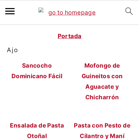
S
S
Portada
a
a
Ajo
l
l
t
t
Sancocho
Mofongo de
a
a
Dominicano Fácil
Guineitos con
r
r
Aguacate y
a
a
Chicharrón
l
l
c
a
o
b
Ensalada de Pasta
Pasta con Pesto de
n
a
Otoñal
Cilantro y Maní