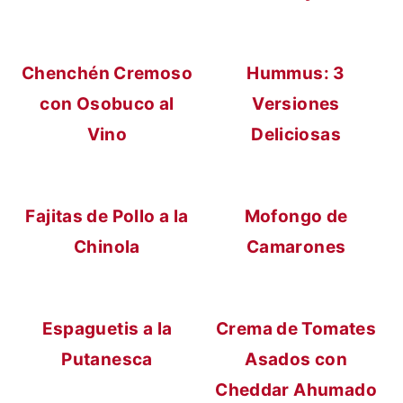
t
r
e
r
Chenchén Cremoso
Hummus: 3
n
a
con Osobuco al
Versiones
i
l
Vino
Deliciosas
d
a
o
t
p
e
Fajitas de Pollo a la
Mofongo de
r
r
Chinola
Camarones
i
a
n
l
c
p
Espaguetis a la
Crema de Tomates
i
r
Putanesca
Asados con
p
i
Cheddar Ahumado