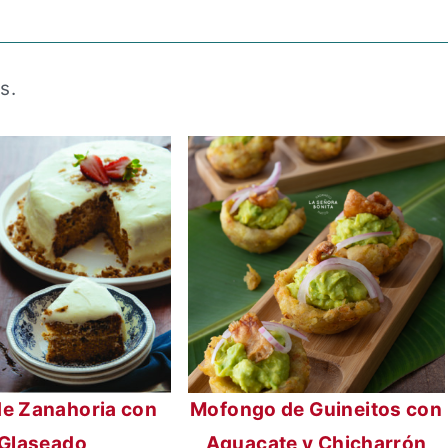
s.
de Zanahoria con
Mofongo de Guineitos con
Glaseado
Aguacate y Chicharrón