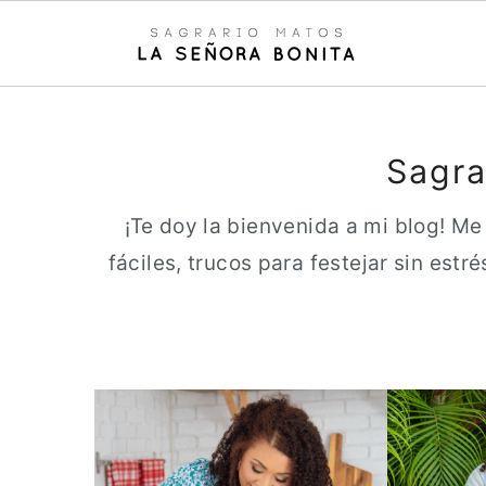
S
S
a
a
Sagra
l
l
t
t
¡Te doy la bienvenida a mi blog! Me
a
a
fáciles, trucos para festejar sin est
r
r
a
a
l
l
c
a
o
b
n
a