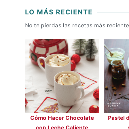
a
n
LO MÁS RECIENTE
l
c
i
No te pierdas las recetas más reciente
p
a
l
Cómo Hacer Chocolate
Pastel 
con Leche Caliente