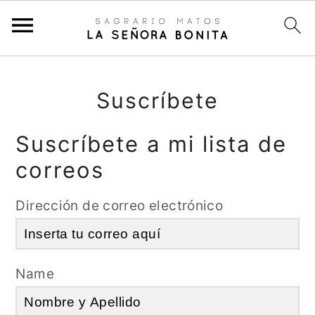
S
a
Suscríbete
l
Suscríbete a mi lista de
t
a
correos
r
Dirección de correo electrónico
a
l
c
Name
o
n