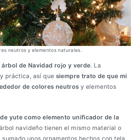
res neutros y elementos naturales.
 árbol de Navidad rojo y verde
. La
y práctica, así que
siempre trato de que mi
rededor de colores neutros
y elementos
a de yute como elemento unificador de la
l árbol navideño tienen el mismo material o
he sumado unos ornamentos hechos con tela,