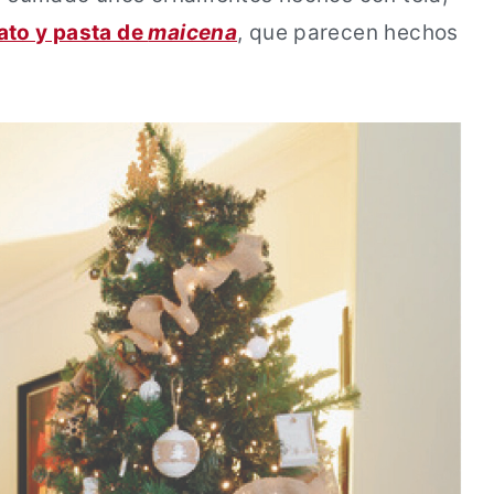
ato y pasta de
maicena
, que parecen hechos