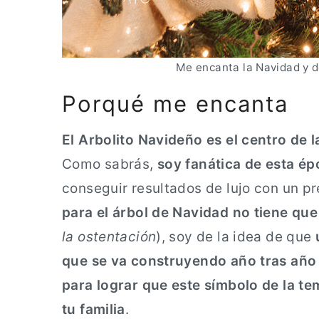
a
n
l
c
i
Me encanta la Navidad y d
p
Porqué me encanta
a
l
El Arbolito Navideño es el centro de 
Como sabrás,
soy fanática de esta é
conseguir resultados de lujo con un p
para el árbol de Navidad no tiene qu
la ostentación
), soy de la idea de que
que se va construyendo año tras año
para lograr que este símbolo de la t
tu familia
.