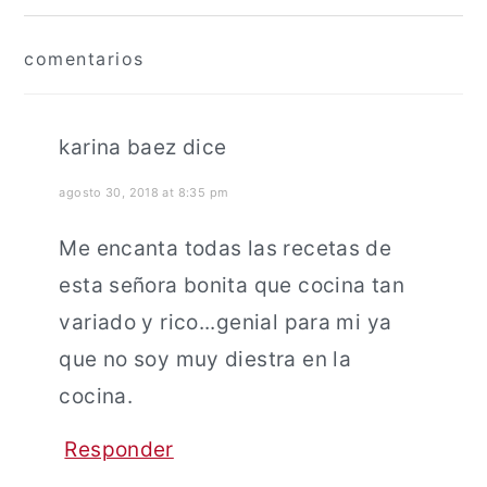
Interacciones
comentarios
con
los
lectores
karina baez
dice
agosto 30, 2018 at 8:35 pm
Me encanta todas las recetas de
esta señora bonita que cocina tan
variado y rico...genial para mi ya
que no soy muy diestra en la
cocina.
Responder