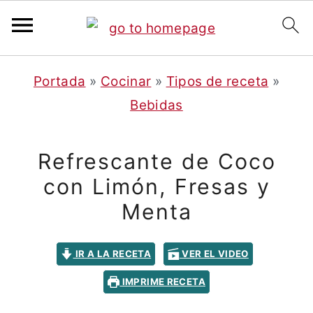
S
S
Portada
»
Cocinar
»
Tipos de receta
»
a
a
Bebidas
l
l
t
t
Refrescante de Coco
a
a
con Limón, Fresas y
r
r
Menta
a
a
l
l
IR A LA RECETA
VER EL VIDEO
c
a
o
b
IMPRIME RECETA
n
a