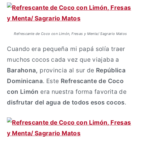
t
r
e
r
n
a
Refrescante de Coco con Limón, Fresas y Menta/ Sagrario Matos
i
l
Cuando era pequeña mi papá solía traer
d
a
muchos cocos cada vez que viajaba a
o
t
Barahona,
provincia al sur de
República
p
e
Dominicana
. Este
Refrescante de Coco
r
r
con Limón
era nuestra forma favorita de
i
a
disfrutar del agua de todos esos cocos
.
n
l
c
p
i
r
p
i