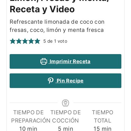
Receta y Video
Refrescante limonada de coco con
fresas, coco, limón y menta fresca
5
de 1 voto
Imprimir Receta
Pin Recipe
TIEMPO DE
TIEMPO DE
TIEMPO
PREPARACIÓN
COCCIÓN
TOTAL
minutos
minutos
minutos
10
min
5
min
15
min