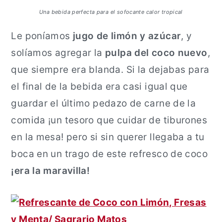
a
n
Una bebida perfecta para el sofocante calor tropical
l
c
Le poníamos
jugo de limón y azúcar
, y
i
solíamos agregar la
pulpa del coco nuevo
,
p
que siempre era blanda. Si la dejabas para
a
el final de la bebida era casi igual que
l
guardar el último pedazo de carne de la
comida ¡un tesoro que cuidar de tiburones
en la mesa! pero si sin querer llegaba a tu
boca en un trago de este refresco de coco
¡era la maravilla!