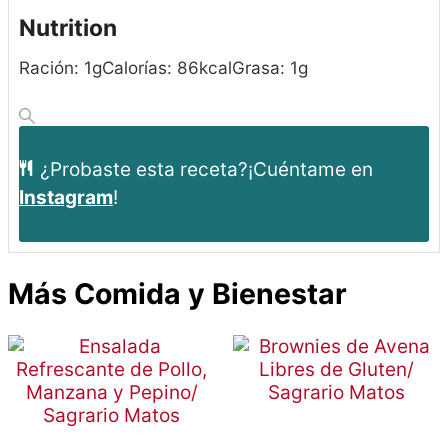
Nutrition
Ración:
1
g
Calorías:
86
kcal
Grasa:
1
g
¿Probaste esta receta?
¡Cuéntame en
Instagram
!
Más Comida y Bienestar