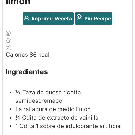
limón
Imprimir Receta
Pin Recipe
Calorías
86
kcal
Ingredientes
½
Taza de queso ricotta
semidescremado
La ralladura de medio limón
¼
Cdita de extracto de vainilla
1
Cdita
1 sobre de edulcorante artificial