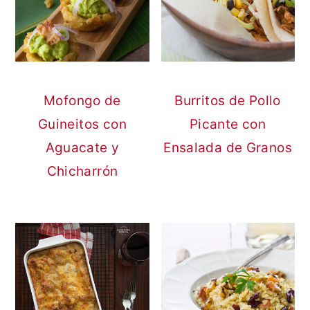
Mofongo de
Burritos de Pollo
Guineitos con
Picante con
Aguacate y
Ensalada de Granos
Chicharrón