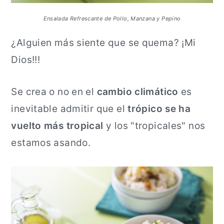
a
n
Ensalada Refrescante de Pollo, Manzana y Pepino
l
c
i
¿Alguien más siente que se quema? ¡Mi
p
Dios!!!
a
Se crea o no en el
cambio climático
es
l
inevitable admitir que el
trópico se ha
vuelto más tropical
y los "tropicales" nos
estamos asando.