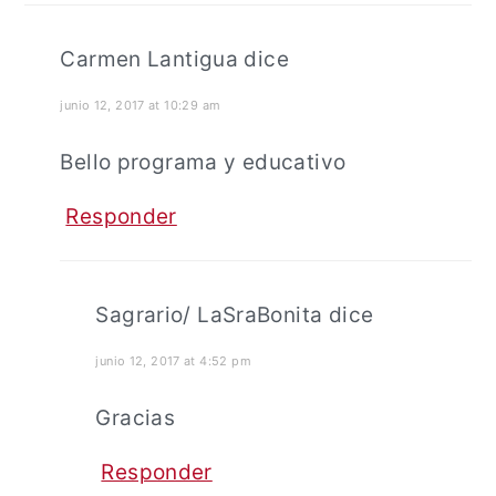
los
lectores
Carmen Lantigua
dice
junio 12, 2017 at 10:29 am
Bello programa y educativo
Responder
Sagrario/ LaSraBonita
dice
junio 12, 2017 at 4:52 pm
Gracias
Responder