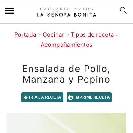
S
S
Portada
»
Cocinar
»
Tipos de receta
»
a
a
Acompañamientos
l
l
t
t
Ensalada de Pollo,
a
a
Manzana y Pepino
r
r
a
a
IR A LA RECETA
IMPRIME RECETA
l
l
c
a
o
b
n
a