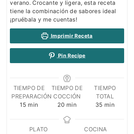
verano. Crocante y ligera, esta receta
tiene la combinación de sabores ideal
¡pruébala y me cuentas!
Imprimir Receta
Pin Recipe
TIEMPO DE
TIEMPO DE
TIEMPO
PREPARACIÓN
COCCIÓN
TOTAL
minutos
minutos
minutos
15
min
20
min
35
min
PLATO
COCINA