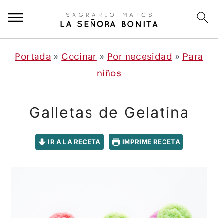
S
S
Portada
»
Cocinar
»
Por necesidad
»
Para
a
a
niños
l
l
t
t
Galletas de Gelatina
a
a
r
r
IR A LA RECETA
IMPRIME RECETA
a
a
l
l
c
a
o
b
n
a