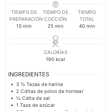
TIEMPO DE
TIEMPO DE
TIEMPO
PREPARACIÓN
COCCIÓN
TOTAL
minutos
minutos
minutos
15
min
25
min
40
min
CALORÍAS
190
kcal
INGREDIENTES
3 ½
Tazas de harina
2
Cditas de polvo de hornear
½
Cdita de sal
1
Taza de azúcar