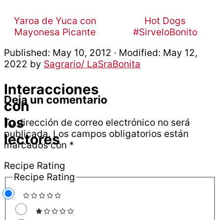
Yaroa de Yuca con
Hot Dogs
Mayonesa Picante
#SirveloBonito
Published:
May 10, 2012
· Modified:
May 12,
2022
by
Sagrario/ LaSraBonita
Interacciones
Deja un comentario
con
los
Tu dirección de correo electrónico no será
publicada.
Los campos obligatorios están
lectores
marcados con
*
Recipe Rating
Recipe Rating