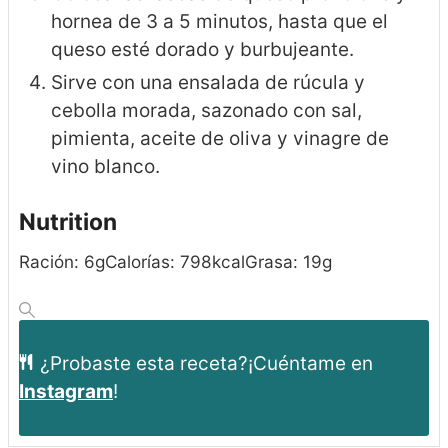
hornea de 3 a 5 minutos, hasta que el
queso esté dorado y burbujeante.
Sirve con una ensalada de rúcula y
cebolla morada, sazonado con sal,
pimienta, aceite de oliva y vinagre de
vino blanco.
Nutrition
Ración:
6
g
Calorías:
798
kcal
Grasa:
19
g
¿Probaste esta receta?
¡Cuéntame en
Instagram
!