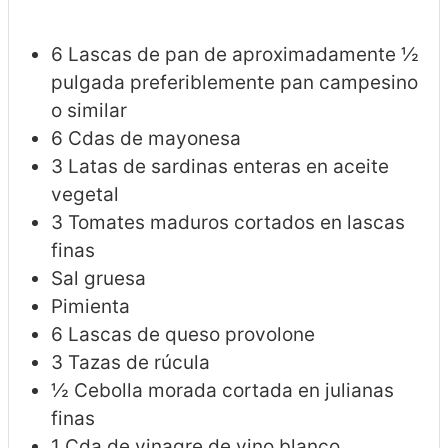
6
Lascas de pan de aproximadamente ½
pulgada
preferiblemente pan campesino
o similar
6
Cdas de mayonesa
3
Latas de sardinas enteras en aceite
vegetal
3
Tomates maduros cortados en lascas
finas
Sal gruesa
Pimienta
6
Lascas de queso provolone
3
Tazas de rúcula
½
Cebolla morada cortada en julianas
finas
1
Cda de vinagre de vino blanco