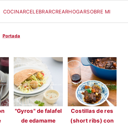
COCINAR
CELEBRAR
CREAR
HOGAR
SOBRE MI
Portada
on
"Gyros" de falafel
Costillas de res
e
de edamame
(short ribs) con