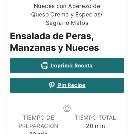
Ensalada de Peras,
Manzanas y Nueces
Imprimir Receta
Pin Recipe
TIEMPO DE
TIEMPO TOTAL
minutos
PREPARACIÓN
20
min