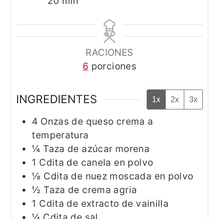
minutos
20
min
RACIONES
6
porciones
INGREDIENTES
1x
2x
3x
4
Onzas de queso crema a
temperatura
¼
Taza de azúcar morena
1
Cdita de canela en polvo
⅛
Cdita de nuez moscada en polvo
½
Taza de crema agria
1
Cdita de extracto de vainilla
¼
Cdita de sal