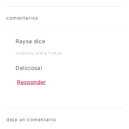
Interacciones
comentarios
con
los
lectores
Raysa
dice
octubre 25, 2018 at 11:08 pm
Deliciosa!
Responder
deja un comentario