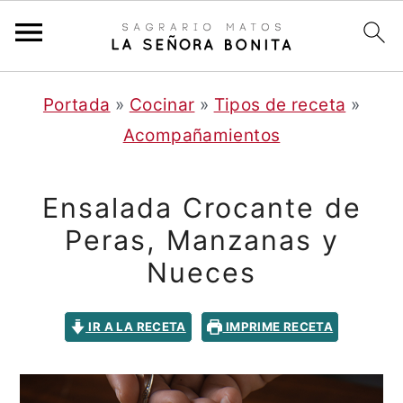
S
S
Portada
»
Cocinar
»
Tipos de receta
»
a
a
Acompañamientos
l
l
t
t
Ensalada Crocante de
a
a
Peras, Manzanas y
r
r
Nueces
a
a
l
l
IR A LA RECETA
IMPRIME RECETA
c
a
o
b
n
a