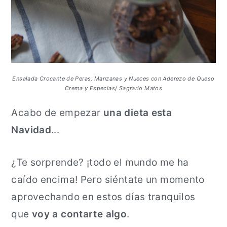
a
n
l
c
i
p
a
Ensalada Crocante de Peras, Manzanas y Nueces con Aderezo de Queso
Crema y Especias/ Sagrario Matos
l
Acabo de empezar
una dieta esta
Navidad
...
¿Te sorprende? ¡todo el mundo me ha
caído encima! Pero siéntate un momento
aprovechando en estos días tranquilos
que
voy a contarte algo
.