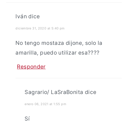
Iván
dice
diciembre 31, 2020 at 5:40 pm
No tengo mostaza dijone, solo la
amarilla, puedo utilizar esa????
Responder
Sagrario/ LaSraBonita
dice
enero 06, 2021 at 1:55 pm
Sí