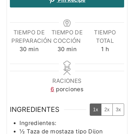
TIEMPO DE
TIEMPO DE
TIEMPO
PREPARACIÓN
COCCIÓN
TOTAL
minutos
minutos
hora
30
min
30
min
1
h
RACIONES
6
porciones
INGREDIENTES
1x
2x
3x
Ingredientes:
½
Taza de mostaza tipo Dijon