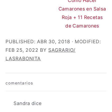
Cómo Hacer
Camarones en Salsa
Roja + 11 Recetas
de Camarones
PUBLISHED:
ABR 30, 2018
· MODIFIED:
FEB 25, 2022
BY
SAGRARIO/
LASRABONITA
Interacciones
comentarios
con
los
lectores
Sandra
dice