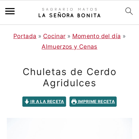
S
S
Portada
»
Cocinar
»
Momento del día
»
a
a
Almuerzos y Cenas
l
l
t
t
Chuletas de Cerdo
a
a
Agridulces
r
r
a
a
IR A LA RECETA
IMPRIME RECETA
l
l
c
a
o
b
n
a