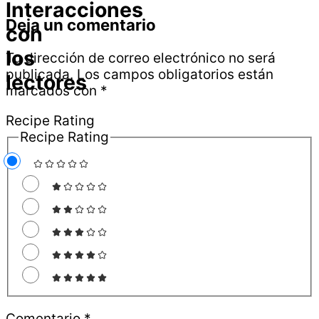
Interacciones
Deja un comentario
con
los
Tu dirección de correo electrónico no será
publicada.
Los campos obligatorios están
lectores
marcados con
*
Recipe Rating
Recipe Rating
Comentario
*