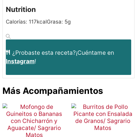
Nutrition
Calorías:
117
kcal
Grasa:
5
g
¿Probaste esta receta?
¡Cuéntame en
Instagram
!
Más Acompañamientos