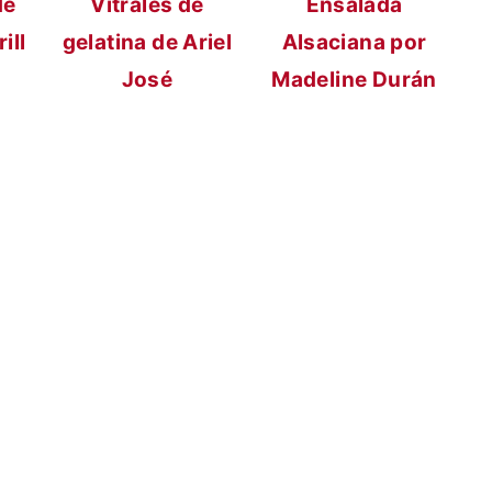
de
Vitrales de
Ensalada
ill
gelatina de Ariel
Alsaciana por
José
Madeline Durán