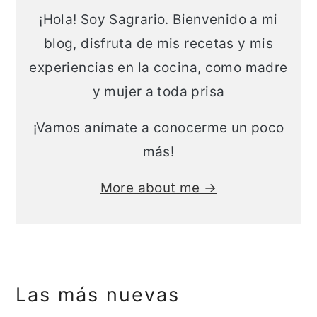
a
n
¡Hola! Soy Sagrario. Bienvenido a mi
l
c
blog, disfruta de mis recetas y mis
i
experiencias en la cocina, como madre
p
y mujer a toda prisa
a
¡Vamos anímate a conocerme un poco
l
más!
More about me →
Las más nuevas