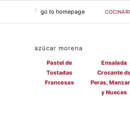
COCINAR
S
S
a
a
l
l
azúcar morena
t
t
Pastel de
Ensalada
a
a
Tostadas
Crocante d
r
r
Francesas
Peras, Manza
a
a
y Nueces
l
l
c
a
o
b
n
a