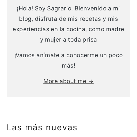
a
n
¡Hola! Soy Sagrario. Bienvenido a mi
l
c
blog, disfruta de mis recetas y mis
i
experiencias en la cocina, como madre
p
y mujer a toda prisa
a
¡Vamos anímate a conocerme un poco
l
más!
More about me →
Las más nuevas