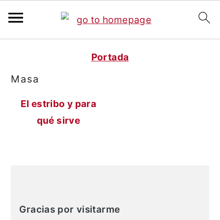
S
S
Portada
a
a
Masa
l
l
t
t
El estribo y para
a
a
qué sirve
r
r
a
a
l
l
Barra
c
a
lateral
o
b
Gracias por visitarme
principal
n
a