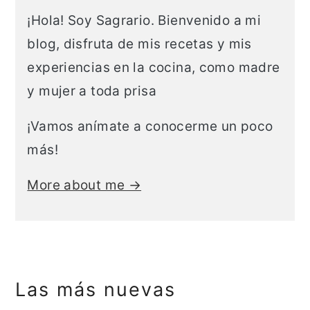
t
r
¡Hola! Soy Sagrario. Bienvenido a mi
e
r
blog, disfruta de mis recetas y mis
n
a
experiencias en la cocina, como madre
i
l
y mujer a toda prisa
d
a
¡Vamos anímate a conocerme un poco
o
t
más!
p
e
r
r
More about me →
i
a
n
l
c
p
i
r
Las más nuevas
p
i