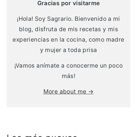
Gracias por visitarme
a
n
l
c
¡Hola! Soy Sagrario. Bienvenido a mi
i
blog, disfruta de mis recetas y mis
p
experiencias en la cocina, como madre
a
y mujer a toda prisa
l
¡Vamos anímate a conocerme un poco
más!
More about me →