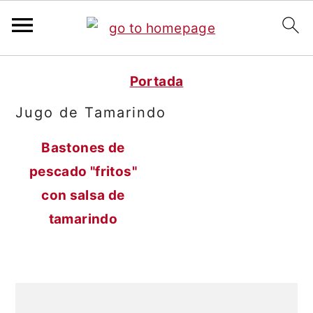
S
S
Portada
a
a
Jugo de Tamarindo
l
l
t
t
Bastones de
a
a
pescado "fritos"
r
r
con salsa de
a
a
tamarindo
l
l
c
a
o
b
Barra
n
a