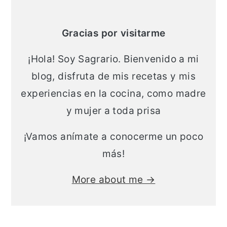
lateral
t
r
principal
e
r
Gracias por visitarme
n
a
¡Hola! Soy Sagrario. Bienvenido a mi
i
l
blog, disfruta de mis recetas y mis
d
a
experiencias en la cocina, como madre
o
t
y mujer a toda prisa
p
e
r
r
¡Vamos anímate a conocerme un poco
i
a
más!
n
l
More about me →
c
p
i
r
p
i