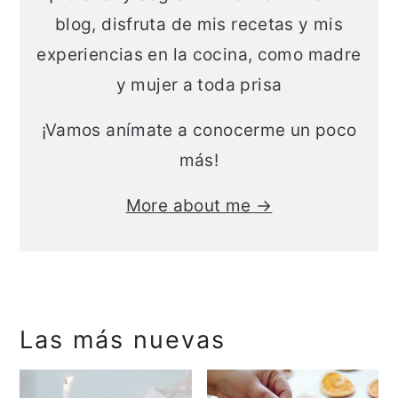
a
n
blog, disfruta de mis recetas y mis
l
c
experiencias en la cocina, como madre
i
y mujer a toda prisa
p
¡Vamos anímate a conocerme un poco
a
más!
l
More about me →
Las más nuevas