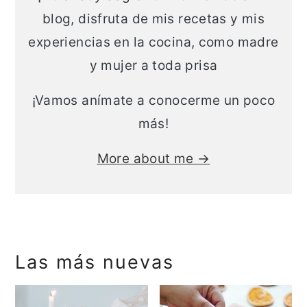
a
n
blog, disfruta de mis recetas y mis
l
c
experiencias en la cocina, como madre
i
y mujer a toda prisa
p
¡Vamos anímate a conocerme un poco
a
más!
l
More about me →
Las más nuevas