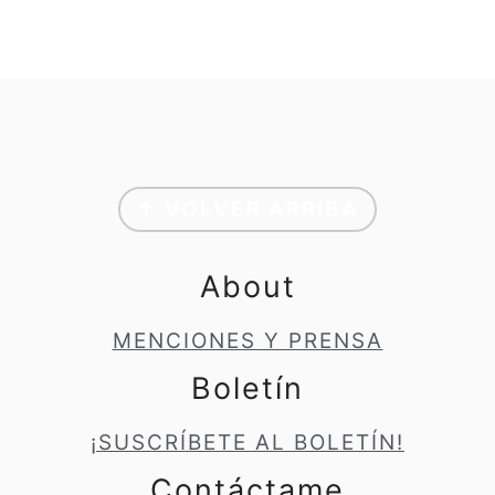
Footer
↑ VOLVER ARRIBA
About
MENCIONES Y PRENSA
Boletín
¡SUSCRÍBETE AL BOLETÍN!
Contáctame