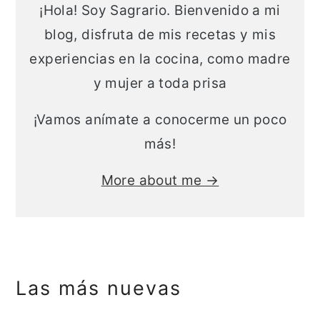
¡Hola! Soy Sagrario. Bienvenido a mi
t
r
blog, disfruta de mis recetas y mis
e
r
experiencias en la cocina, como madre
n
a
y mujer a toda prisa
i
l
d
a
¡Vamos anímate a conocerme un poco
o
t
más!
p
e
More about me →
r
r
i
a
n
l
c
p
i
r
Las más nuevas
p
i